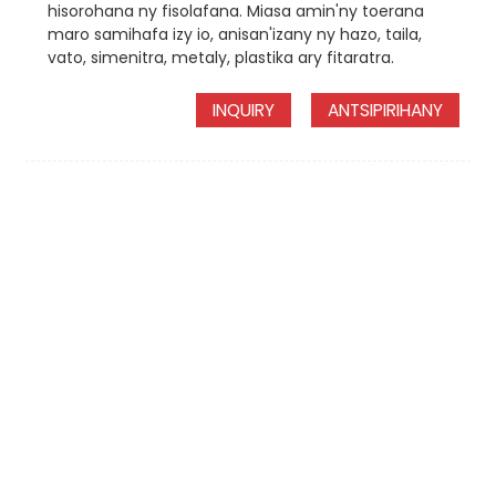
hisorohana ny fisolafana. Miasa amin'ny toerana
maro samihafa izy io, anisan'izany ny hazo, taila,
vato, simenitra, metaly, plastika ary fitaratra.
INQUIRY
ANTSIPIRIHANY