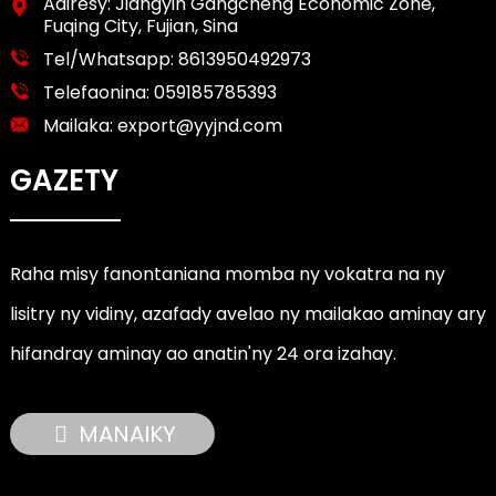
Adiresy: Jiangyin Gangcheng Economic Zone,
Fuqing City, Fujian, Sina
Tel/Whatsapp:
8613950492973
Telefaonina:
059185785393
Mailaka:
export@yyjnd.com
GAZETY
Raha misy fanontaniana momba ny vokatra na ny
lisitry ny vidiny, azafady avelao ny mailakao aminay ary
hifandray aminay ao anatin'ny 24 ora izahay.
MANAIKY